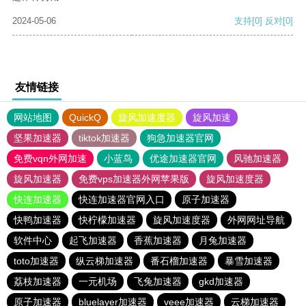
2024-05-06
支持
[0]
反对
[0]
友情链接
网站地图
QuickQ
旋风加速度器
旋风加速
坚果加速器
tiktok加速器
狗急加速器官网
免费vqn外网加速
小蓝鸟
优途加速器官网
风驰加速器
旋风加速器
免费vps加速器外网苹果版
旋风加速度器
快连加速器
快连加速器官网入口
原子加速器
快鸭加速器
快柠檬加速器
旋风加速度器
外网网址导航
软件中心
起飞加速器
香蕉加速器
月兔加速器
toto加速器
纵云梯加速器
番石榴加速器
暴雪加速器
荔枝加速器
一元机场
飞兔加速器
gkd加速器
原子加速器
bluelayer加速器
veee加速器
云梯加速器