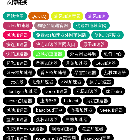
友情链接
网站地图
QuickQ
旋风加速度器
旋风加速
tiktok加速器
狗急加速器官网
优途加速器官网
风驰加速器
免费vps加速器外网苹果版
旋风加速度器
快连加速器
快连加速器官网入口
原子加速器
快鸭加速器
旋风加速度器
外网网址导航
软件中心
起飞加速器
香蕉加速器
月兔加速器
toto加速器
纵云梯加速器
番石榴加速器
暴雪加速器
荔枝加速器
一元机场
飞兔加速器
gkd加速器
原子加速器
bluelayer加速器
veee加速器
云梯加速器
优云666
picacg加速器
速鹰666
hidecat
海鸥加速器
风驰加速器
baacloud官网
香蕉加速器
veee加速器
盘古加速器
荔枝加速器
白鲸加速器
免费海外pvn加速器
啊哈加速器
点点加速器
橘子加速器
ikuuu.me加速器官网
baacloud官网